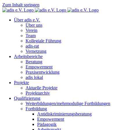
Zum Inhalt springen
Über adis e.V.
Über uns
Verein
Team
Kollegiale Führung
adis-rat
Vernetzung
Arbeitsbereiche
Beratung
Empowerment
Praxisentwicklung
adis lokal
Projekte
Aktuelle Projekte
Projektarchiv
Qualifizierung
Weiterbildungen/mehrmodulige Fortbildungen
Fortbildung
Antidiskriminierungsberatung
Empowerment
Pädagogik
Arbeitsmarkt