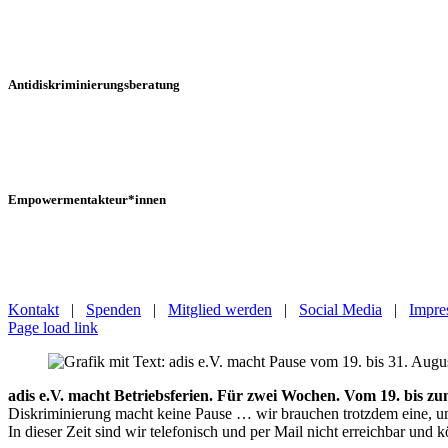
mehr erfahren
Anti­­diskri­minierungs­­beratung
mehr erfahren
Empower­ment­­akteur*in­nen
mehr erfahren
Kontakt
|
Spenden
|
Mitglied werden
|
Social Media
|
Impre
Page load link
adis e.V. macht Betriebsferien. Für zwei Wochen. Vom 19
Diskriminierung macht keine Pause … wir brauchen trotzdem eine, u
In dieser Zeit sind wir telefonisch und per Mail nicht erreichbar und