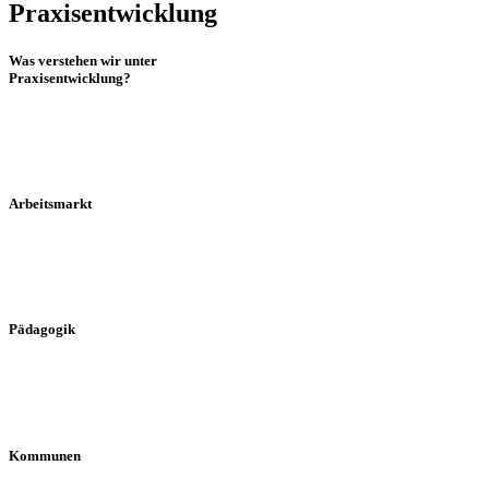
Praxis­entwicklung
Was verstehen wir unter
Praxis­ent­wicklung?
mehr erfahren
Arbeits­markt
mehr erfahren
Päda­gogik
mehr erfahren
Kommu­nen