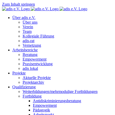
Zum Inhalt springen
Über adis e.V.
Über uns
Verein
Team
Kollegiale Führung
adis-rat
Vernetzung
Arbeitsbereiche
Beratung
Empowerment
Praxisentwicklung
adis lokal
Projekte
Aktuelle Projekte
Projektarchiv
Qualifizierung
Weiterbildungen/mehrmodulige Fortbildungen
Fortbildung
Antidiskriminierungsberatung
Empowerment
Pädagogik
Arbeitsmarkt