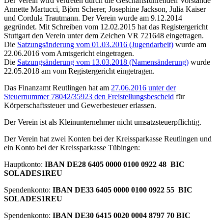
Der Verein wird vertreten durch die Geschäftsführenden Vorstände
Annette Martucci, Björn Scherer, Josephine Jackson, Julia Kaiser
und Cordula Trautmann. Der Verein wurde am 9.12.2014
gegründet. Mit Schreiben vom 12.02.2015 hat das Registergericht
Stuttgart den Verein unter dem Zeichen VR 721648 eingetragen.
Die
Satzungsänderung vom 01.03.2016 (Jugendarbeit)
wurde am
22.06.2016 vom Amtsgericht eingetragen.
Die
Satzungsänderung vom 13.03.2018 (Namensänderung)
wurde
22.05.2018 am vom Registergericht eingetragen.
Das Finanzamt Reutlingen hat am
27.06.2016 unter der
Steuernummer 78042/35923 den Freistellungsbescheid
für
Körperschaftssteuer und Gewerbesteuer erlassen.
Der Verein ist als Kleinunternehmer nicht umsatzsteuerpflichtig.
Der Verein hat zwei Konten bei der Kreissparkasse Reutlingen und
ein Konto bei der Kreissparkasse Tübingen:
Hauptkonto:
IBAN DE28 6405 0000 0100 0922 48 BIC
SOLADES1REU
Spendenkonto:
IBAN DE33 6405 0000 0100 0922 55 BIC
SOLADES1REU
Spendenkonto:
IBAN DE30 6415 0020 0004 8797 70 BIC