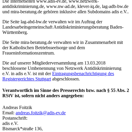
Die Internetseiten www.adis-ev.de, www.netzwerk-
antidiskriminierung.de, www.nw-ad.de, klever-iq.de, lag-adb-bw.de
und mira-beratung.de gehören inklusive allen Subdomains adis e.V..
Die Seite lag-abd-bw.de verwalten wir im Auftrag der
Landesarbeitsgemeinschaft Antidiskriminierungsberatung Baden-
Württemberg.
Die Seite mira-beratung.de verwalten wir in Zusammenarbeit mit
der Katholischen Betriebsseelsorge und dem
Fraueninformationszentrum.
Die auf unserer Mitgliederversammlung am 13.03.2018
beschlossene Umbenennung von Netzwerk Antidiskriminierung
e.V. in adis e.V. ist mit der
Eintragungsbenachrichtigung des
Registergerichtes Stuttgart
abgeschlossen.
Verantwortlich im Sinne des Presserechts bzw. nach § 55 Abs. 2
RStV ist, sofern nicht anders angegeben:
Andreas Foitzik
Email:
andreas.foitzik@adis-ev.de
Postanschrift:
adis e.V.
Bismarck*straße 136,