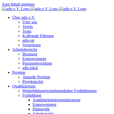
Zum Inhalt springen
Über adis e.V.
Über uns
Verein
Team
Kollegiale Führung
adis-rat
Vernetzung
Arbeitsbereiche
Beratung
Empowerment
Praxisentwicklung
adis lokal
Projekte
Aktuelle Projekte
Projektarchiv
Qualifizierung
Weiterbildungen/mehrmodulige Fortbildungen
Fortbildung
Antidiskriminierungsberatung
Empowerment
Pädagogik
Arbeitsmarkt