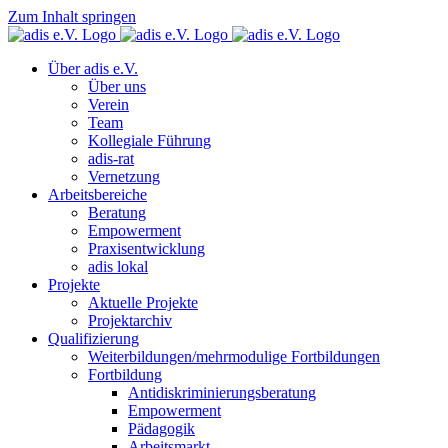
Zum Inhalt springen
Über adis e.V.
Über uns
Verein
Team
Kollegiale Führung
adis-rat
Vernetzung
Arbeitsbereiche
Beratung
Empowerment
Praxisentwicklung
adis lokal
Projekte
Aktuelle Projekte
Projektarchiv
Qualifizierung
Weiterbildungen/mehrmodulige Fortbildungen
Fortbildung
Antidiskriminierungsberatung
Empowerment
Pädagogik
Arbeitsmarkt