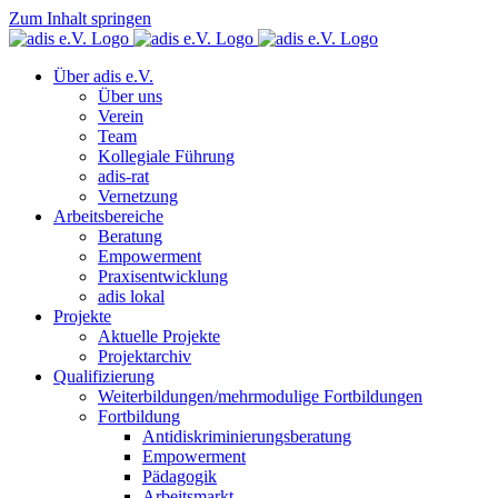
Zum Inhalt springen
Über adis e.V.
Über uns
Verein
Team
Kollegiale Führung
adis-rat
Vernetzung
Arbeitsbereiche
Beratung
Empowerment
Praxisentwicklung
adis lokal
Projekte
Aktuelle Projekte
Projektarchiv
Qualifizierung
Weiterbildungen/mehrmodulige Fortbildungen
Fortbildung
Antidiskriminierungsberatung
Empowerment
Pädagogik
Arbeitsmarkt