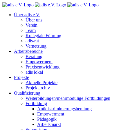
Über adis e.V.
Über uns
Verein
Team
Kollegiale Führung
adis-rat
Vernetzung
Arbeitsbereiche
Beratung
Empowerment
Praxisentwicklung
adis lokal
Projekte
Aktuelle Projekte
Projektarchiv
Qualifizierung
Weiterbildungen/mehrmodulige Fortbildungen
Fortbildung
Antidiskriminierungsberatung
Empowerment
Pädagogik
Arbeitsmarkt
Supervision