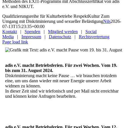
Methoden des EXIT-Programms mit Abschlusszertifikat von adis
e.V. und NIKUT.
Qualifizierungsreihe für Kulturbetriebe RespektKultur Zum
Umgang mit Diskriminierung und sexueller Belästigung
Nils
2026-
07-13T15:23:35+00:00
Kontakt
|
Spenden
|
Mitglied werden
|
Social
Media
|
Impressum
|
Datenschutz
|
Rechtsvertretung
Page load link
adis e.V. macht Betriebsferien. Für zwei Wochen. Vom 19.
bis zum 31. August 2024.
Diskriminierung macht keine Pause … wir brauchen trotzdem
eine, um uns dann wieder mit neuer Energie unserer Arbeit
widmen zu können.
In dieser Zeit sind wir telefonisch und per Mail nicht erreichbar
und können keine Anfragen bearbeiten.
adis e.V. macht Betriebsferien. Für zwei Wochen. Vom 12.