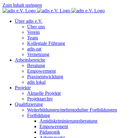
Zum Inhalt springen
Über adis e.V.
Über uns
Verein
Team
Kollegiale Führung
adis-rat
Vernetzung
Arbeitsbereiche
Beratung
Empowerment
Praxisentwicklung
adis lokal
Projekte
Aktuelle Projekte
Projektarchiv
Qualifizierung
Weiterbildungen/mehrmodulige Fortbildungen
Fortbildung
Antidiskriminierungsberatung
Empowerment
Pädagogik
Arbeitsmarkt