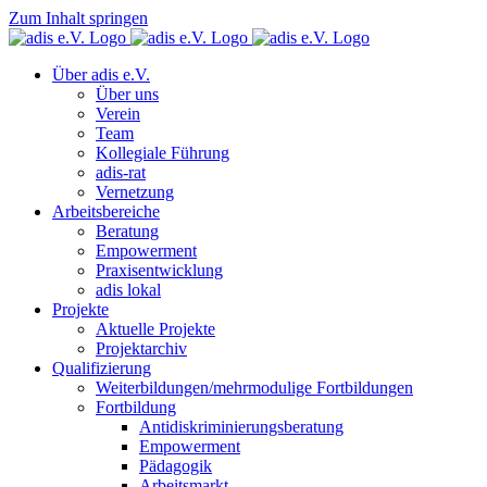
Zum Inhalt springen
Über adis e.V.
Über uns
Verein
Team
Kollegiale Führung
adis-rat
Vernetzung
Arbeitsbereiche
Beratung
Empowerment
Praxisentwicklung
adis lokal
Projekte
Aktuelle Projekte
Projektarchiv
Qualifizierung
Weiterbildungen/mehrmodulige Fortbildungen
Fortbildung
Antidiskriminierungsberatung
Empowerment
Pädagogik
Arbeitsmarkt