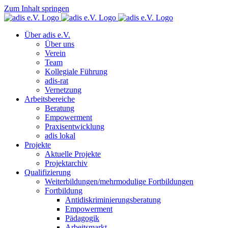
Zum Inhalt springen
Über adis e.V.
Über uns
Verein
Team
Kollegiale Führung
adis-rat
Vernetzung
Arbeitsbereiche
Beratung
Empowerment
Praxisentwicklung
adis lokal
Projekte
Aktuelle Projekte
Projektarchiv
Qualifizierung
Weiterbildungen/mehrmodulige Fortbildungen
Fortbildung
Antidiskriminierungsberatung
Empowerment
Pädagogik
Arbeitsmarkt