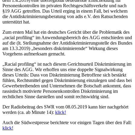
dem 1.4.2019) eine überregional bedeutende Entscheidung für
Personenkontrollen im privaten Rechtsgeschäftsverkehr und nach
§19 AGG getroffen. Das Urteil erging in einem Fall, bei welchem
die Antidiskriminierungsberatung von adis e.V. den Ratsuchenden
unterstützt hat.
Zum ersten Mal hat ein deutsches Gericht über die Problematik des
„racial profiling“ im Anwendungsbereich des AGG entschieden und
auf die (lt. Stellungnahme der Antidiskriminierungsstelle des Bundes
am 13.3.2019) „besonders diskriminierende“ Wirkung dieses
Vorgehens aufmerksam gemacht.
„Racial profiling“ ist nach diesem Gerichtsurteil Diskriminierung im
Sinne des AGG. Wir erhoffen uns eine doppelte Signalwirkung
dieses Urteils: Dass von Diskriminierung Betroffene sich bestärkt
fühlen, Rechtsmittel gegen Diskriminierung einzulegen und dass bei
Gewerbetreibenden und Unternehmen die Botschaft ankommt, dass
rassistisch motivierte Personenkontrollen Diskriminierung im
rechtlichen Sinne darstellen und somit rechtswidrig sind.
Der Radiobeitrag des SWR vom 08.05.2019 kann hier nachgehört
werden (ca. ab Minute 14):
klick!
Auch die Südwestpresse berichtete vor einigen Tagen über den Fall:
klick!