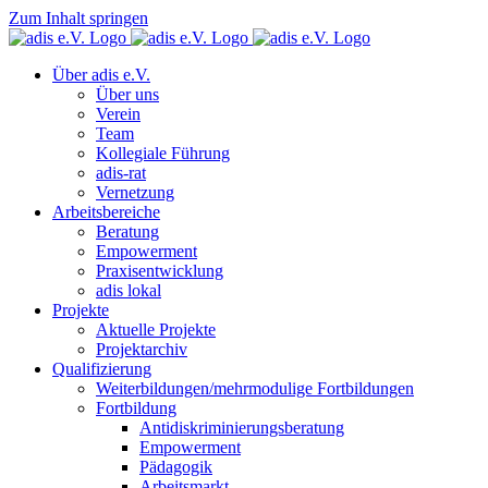
Zum Inhalt springen
Über adis e.V.
Über uns
Verein
Team
Kollegiale Führung
adis-rat
Vernetzung
Arbeitsbereiche
Beratung
Empowerment
Praxisentwicklung
adis lokal
Projekte
Aktuelle Projekte
Projektarchiv
Qualifizierung
Weiterbildungen/mehrmodulige Fortbildungen
Fortbildung
Antidiskriminierungsberatung
Empowerment
Pädagogik
Arbeitsmarkt