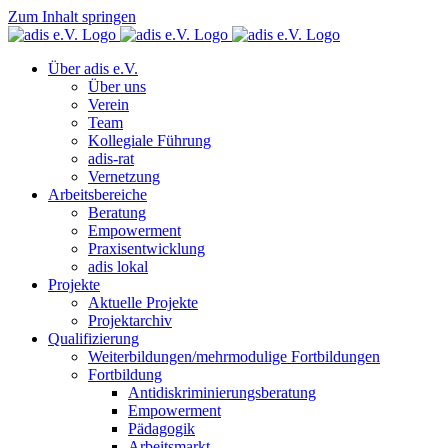
Zum Inhalt springen
Über adis e.V.
Über uns
Verein
Team
Kollegiale Führung
adis-rat
Vernetzung
Arbeitsbereiche
Beratung
Empowerment
Praxisentwicklung
adis lokal
Projekte
Aktuelle Projekte
Projektarchiv
Qualifizierung
Weiterbildungen/mehrmodulige Fortbildungen
Fortbildung
Antidiskriminierungsberatung
Empowerment
Pädagogik
Arbeitsmarkt