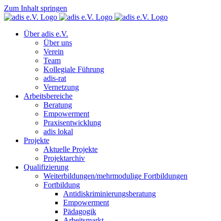
Zum Inhalt springen
Über adis e.V.
Über uns
Verein
Team
Kollegiale Führung
adis-rat
Vernetzung
Arbeitsbereiche
Beratung
Empowerment
Praxisentwicklung
adis lokal
Projekte
Aktuelle Projekte
Projektarchiv
Qualifizierung
Weiterbildungen/mehrmodulige Fortbildungen
Fortbildung
Antidiskriminierungsberatung
Empowerment
Pädagogik
Arbeitsmarkt