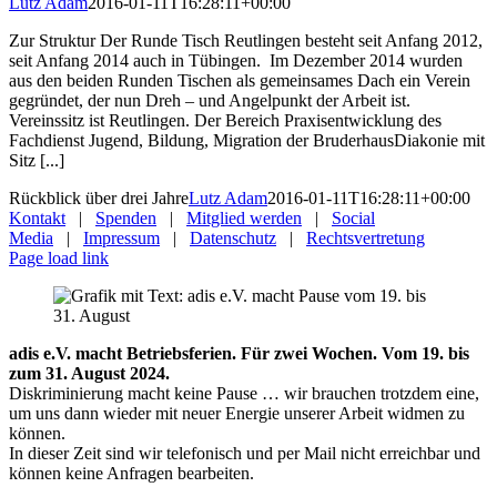
Lutz Adam
2016-01-11T16:28:11+00:00
Zur Struktur Der Runde Tisch Reutlingen besteht seit Anfang 2012,
seit Anfang 2014 auch in Tübingen. Im Dezember 2014 wurden
aus den beiden Runden Tischen als gemeinsames Dach ein Verein
gegründet, der nun Dreh – und Angelpunkt der Arbeit ist.
Vereinssitz ist Reutlingen. Der Bereich Praxisentwicklung des
Fachdienst Jugend, Bildung, Migration der BruderhausDiakonie mit
Sitz [...]
Rückblick über drei Jahre
Lutz Adam
2016-01-11T16:28:11+00:00
Kontakt
|
Spenden
|
Mitglied werden
|
Social
Media
|
Impressum
|
Datenschutz
|
Rechtsvertretung
Page load link
adis e.V. macht Betriebsferien. Für zwei Wochen. Vom 19. bis
zum 31. August 2024.
Diskriminierung macht keine Pause … wir brauchen trotzdem eine,
um uns dann wieder mit neuer Energie unserer Arbeit widmen zu
können.
In dieser Zeit sind wir telefonisch und per Mail nicht erreichbar und
können keine Anfragen bearbeiten.