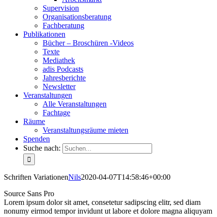
Supervision
Organisationsberatung
Fachberatung
Publikationen
Bücher – Broschüren -Videos
Texte
Mediathek
adis Podcasts
Jahresberichte
Newsletter
Veranstaltungen
Alle Veranstaltungen
Fachtage
Räume
Veranstaltungsräume mieten
Spenden
Suche nach:
Schriften Variationen
Nils
2020-04-07T14:58:46+00:00
Source Sans Pro
Lorem ipsum dolor sit amet, consetetur sadipscing elitr, sed diam
nonumy eirmod tempor invidunt ut labore et dolore magna aliquyam