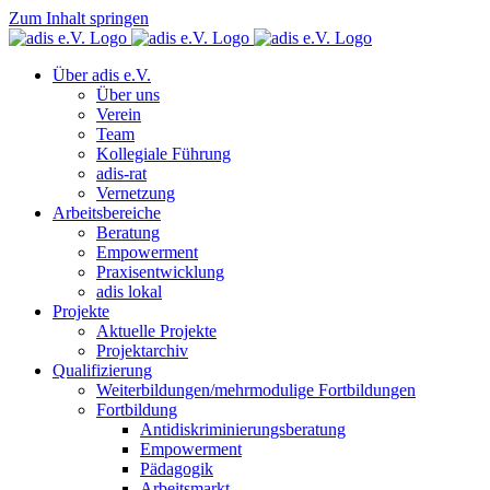
Zum Inhalt springen
Über adis e.V.
Über uns
Verein
Team
Kollegiale Führung
adis-rat
Vernetzung
Arbeitsbereiche
Beratung
Empowerment
Praxisentwicklung
adis lokal
Projekte
Aktuelle Projekte
Projektarchiv
Qualifizierung
Weiterbildungen/mehrmodulige Fortbildungen
Fortbildung
Antidiskriminierungsberatung
Empowerment
Pädagogik
Arbeitsmarkt