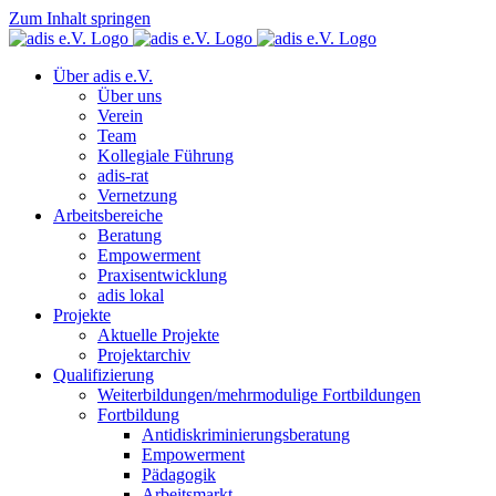
Zum Inhalt springen
Über adis e.V.
Über uns
Verein
Team
Kollegiale Führung
adis-rat
Vernetzung
Arbeitsbereiche
Beratung
Empowerment
Praxisentwicklung
adis lokal
Projekte
Aktuelle Projekte
Projektarchiv
Qualifizierung
Weiterbildungen/mehrmodulige Fortbildungen
Fortbildung
Antidiskriminierungsberatung
Empowerment
Pädagogik
Arbeitsmarkt