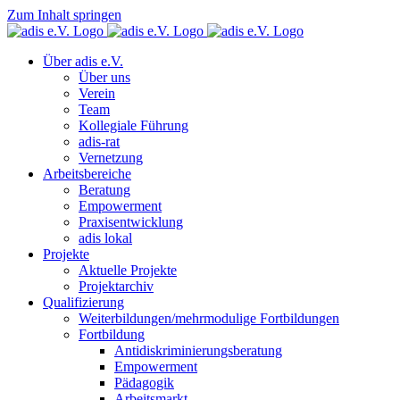
Zum Inhalt springen
Über adis e.V.
Über uns
Verein
Team
Kollegiale Führung
adis-rat
Vernetzung
Arbeitsbereiche
Beratung
Empowerment
Praxisentwicklung
adis lokal
Projekte
Aktuelle Projekte
Projektarchiv
Qualifizierung
Weiterbildungen/mehrmodulige Fortbildungen
Fortbildung
Antidiskriminierungsberatung
Empowerment
Pädagogik
Arbeitsmarkt