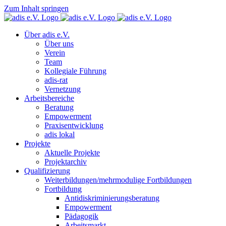
Zum Inhalt springen
Über adis e.V.
Über uns
Verein
Team
Kollegiale Führung
adis-rat
Vernetzung
Arbeitsbereiche
Beratung
Empowerment
Praxisentwicklung
adis lokal
Projekte
Aktuelle Projekte
Projektarchiv
Qualifizierung
Weiterbildungen/mehrmodulige Fortbildungen
Fortbildung
Antidiskriminierungsberatung
Empowerment
Pädagogik
Arbeitsmarkt