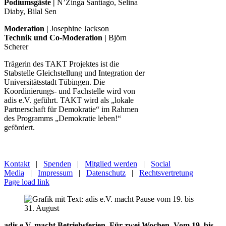
Podiumsgäste |
N’Zinga Santiago, Selina
Diaby, Bilal Sen
Moderation |
Josephine Jackson
Technik und Co-Moderation |
Björn
Scherer
Trägerin des TAKT Projektes ist die
Stabstelle Gleichstellung und Integration der
Universitätsstadt Tübingen. Die
Koordinierungs- und Fachstelle wird von
adis e.V. geführt. TAKT wird als „lokale
Partnerschaft für Demokratie“ im Rahmen
des Programms „Demokratie leben!“
gefördert.
Kontakt
|
Spenden
|
Mitglied werden
|
Social
Media
|
Impressum
|
Datenschutz
|
Rechtsvertretung
Page load link
adis e.V. macht Betriebsferien. Für zwei Wochen. Vom 19. bis