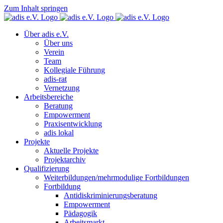
Zum Inhalt springen
Über adis e.V.
Über uns
Verein
Team
Kollegiale Führung
adis-rat
Vernetzung
Arbeitsbereiche
Beratung
Empowerment
Praxisentwicklung
adis lokal
Projekte
Aktuelle Projekte
Projektarchiv
Qualifizierung
Weiterbildungen/mehrmodulige Fortbildungen
Fortbildung
Antidiskriminierungsberatung
Empowerment
Pädagogik
Arbeitsmarkt