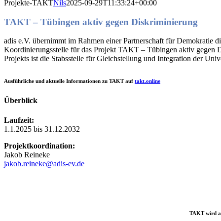
Projekte-TAKT
Nils
2025-09-29T11:33:24+00:00
TAKT – Tübingen aktiv gegen Diskriminierung
adis e.V. übernimmt im Rahmen einer Partnerschaft für Demokratie di
Koordinierungsstelle für das Projekt TAKT
–
Tübingen aktiv gegen D
Projekts ist die Stabsstelle für Gleichstellung und Integration der Univ
Ausführliche und aktuelle Informationen zu TAKT auf
takt.online
Überblick
Laufzeit:
1.1.2025 bis 31.12.2032
Projektkoordination:
Jakob Reineke
jakob.reineke@adis-ev.de
TAKT wird al