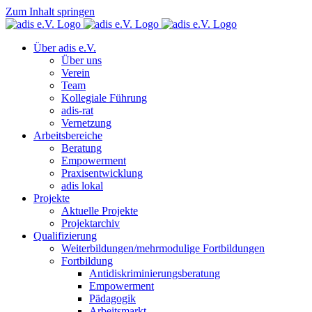
Zum Inhalt springen
Über adis e.V.
Über uns
Verein
Team
Kollegiale Führung
adis-rat
Vernetzung
Arbeitsbereiche
Beratung
Empowerment
Praxisentwicklung
adis lokal
Projekte
Aktuelle Projekte
Projektarchiv
Qualifizierung
Weiterbildungen/mehrmodulige Fortbildungen
Fortbildung
Antidiskriminierungsberatung
Empowerment
Pädagogik
Arbeitsmarkt