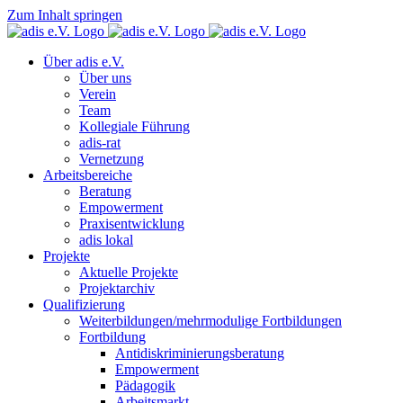
Zum Inhalt springen
Über adis e.V.
Über uns
Verein
Team
Kollegiale Führung
adis-rat
Vernetzung
Arbeitsbereiche
Beratung
Empowerment
Praxisentwicklung
adis lokal
Projekte
Aktuelle Projekte
Projektarchiv
Qualifizierung
Weiterbildungen/mehrmodulige Fortbildungen
Fortbildung
Antidiskriminierungsberatung
Empowerment
Pädagogik
Arbeitsmarkt