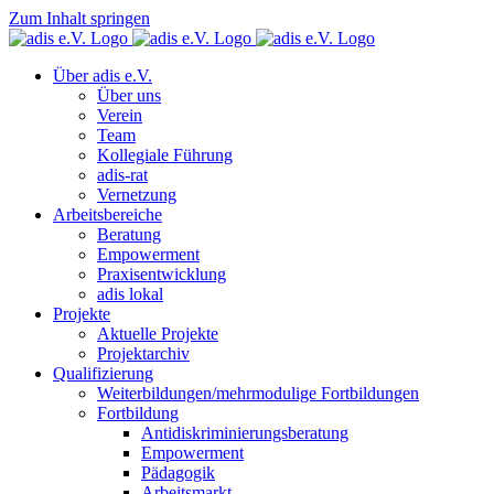
Zum Inhalt springen
Über adis e.V.
Über uns
Verein
Team
Kollegiale Führung
adis-rat
Vernetzung
Arbeitsbereiche
Beratung
Empowerment
Praxisentwicklung
adis lokal
Projekte
Aktuelle Projekte
Projektarchiv
Qualifizierung
Weiterbildungen/mehrmodulige Fortbildungen
Fortbildung
Antidiskriminierungsberatung
Empowerment
Pädagogik
Arbeitsmarkt