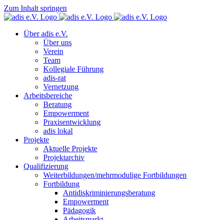
Zum Inhalt springen
Über adis e.V.
Über uns
Verein
Team
Kollegiale Führung
adis-rat
Vernetzung
Arbeitsbereiche
Beratung
Empowerment
Praxisentwicklung
adis lokal
Projekte
Aktuelle Projekte
Projektarchiv
Qualifizierung
Weiterbildungen/mehrmodulige Fortbildungen
Fortbildung
Antidiskriminierungsberatung
Empowerment
Pädagogik
Arbeitsmarkt