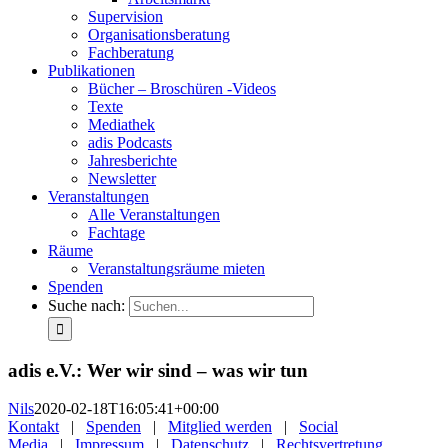
Supervision
Organisationsberatung
Fachberatung
Publikationen
Bücher – Broschüren -Videos
Texte
Mediathek
adis Podcasts
Jahresberichte
Newsletter
Veranstaltungen
Alle Veranstaltungen
Fachtage
Räume
Veranstaltungsräume mieten
Spenden
Suche nach:
adis e.V.: Wer wir sind – was wir tun
Nils
2020-02-18T16:05:41+00:00
Kontakt
|
Spenden
|
Mitglied werden
|
Social
Media
|
Impressum
|
Datenschutz
|
Rechtsvertretung