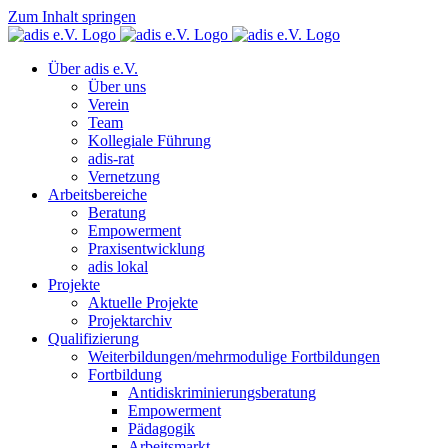
Zum Inhalt springen
Über adis e.V.
Über uns
Verein
Team
Kollegiale Führung
adis-rat
Vernetzung
Arbeitsbereiche
Beratung
Empowerment
Praxisentwicklung
adis lokal
Projekte
Aktuelle Projekte
Projektarchiv
Qualifizierung
Weiterbildungen/mehrmodulige Fortbildungen
Fortbildung
Antidiskriminierungsberatung
Empowerment
Pädagogik
Arbeitsmarkt