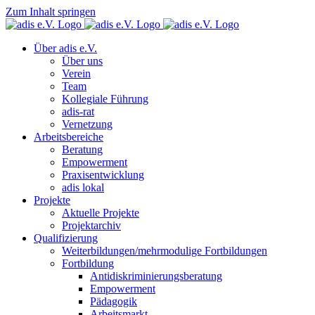
Zum Inhalt springen
Über adis e.V.
Über uns
Verein
Team
Kollegiale Führung
adis-rat
Vernetzung
Arbeitsbereiche
Beratung
Empowerment
Praxisentwicklung
adis lokal
Projekte
Aktuelle Projekte
Projektarchiv
Qualifizierung
Weiterbildungen/mehrmodulige Fortbildungen
Fortbildung
Antidiskriminierungsberatung
Empowerment
Pädagogik
Arbeitsmarkt