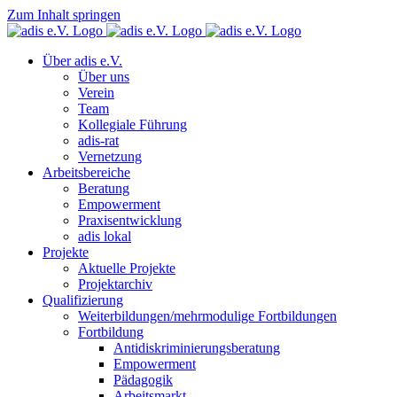
Zum Inhalt springen
Über adis e.V.
Über uns
Verein
Team
Kollegiale Führung
adis-rat
Vernetzung
Arbeitsbereiche
Beratung
Empowerment
Praxisentwicklung
adis lokal
Projekte
Aktuelle Projekte
Projektarchiv
Qualifizierung
Weiterbildungen/mehrmodulige Fortbildungen
Fortbildung
Antidiskriminierungsberatung
Empowerment
Pädagogik
Arbeitsmarkt