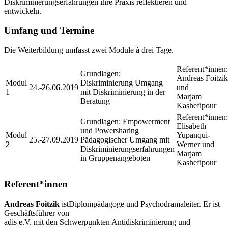
Diskriminierungserfahrungen ihre Praxis reflektie­ren und
entwickeln.
Umfang und Termine
Die Weiterbildung umfasst zwei Module à drei Tage.
Referent*innen:
Grundlagen:
Andreas Foitzik
Modul
Diskriminierung Umgang
24.-26.06.2019
und
1
mit Diskriminierung in der
Marjam
Beratung
Kashefipour
Referent*innen:
Grundlagen: Empowerment
Elisabeth
und Powersharing
Modul
Yupanqui-
25.-27.09.2019
Pädagogischer Umgang mit
2
Werner und
Diskriminierungserfahrungen
Marjam
in Gruppenangeboten
Kashefipour
Referent*innen
Andreas Foitzik
istDiplompädagoge und Psychodramaleiter. Er ist
Geschäftsführer von
adis e.V. mit den Schwerpunkten Antidiskriminierung und