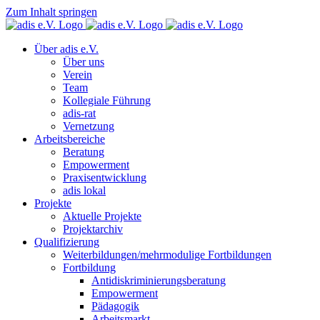
Zum Inhalt springen
Über adis e.V.
Über uns
Verein
Team
Kollegiale Führung
adis-rat
Vernetzung
Arbeitsbereiche
Beratung
Empowerment
Praxisentwicklung
adis lokal
Projekte
Aktuelle Projekte
Projektarchiv
Qualifizierung
Weiterbildungen/mehrmodulige Fortbildungen
Fortbildung
Antidiskriminierungsberatung
Empowerment
Pädagogik
Arbeitsmarkt