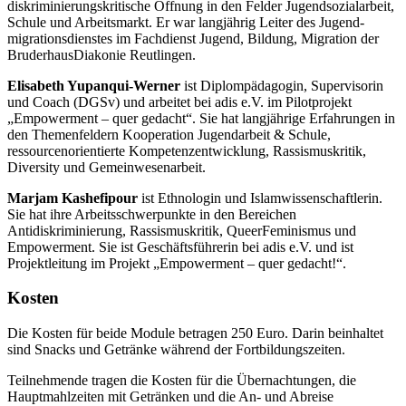
diskriminierungskritische Öffnung in den Felder Jugendsozialarbeit,
Schule und Arbeitsmarkt. Er war langjährig Leiter des Jugend­
migrationsdienstes im Fachdienst Jugend, Bildung, Migration der
BruderhausDiakonie Reutlingen.
Elisabeth Yupanqui-Werner
ist Diplompädagogin, Supervisorin
und Coach (DGSv) und arbeitet bei adis e.V. im Pilotprojekt
„Empowerment – quer gedacht“. Sie hat langjährige Erfahrungen in
den Themenfeldern Kooperation Jugendarbeit & Schule,
ressourcenorien­tierte Kompetenzentwicklung, Rassismuskritik,
Diversity und Gemeinwesenarbeit.
Marjam Kashefipour
ist Ethnologin und Islamwissenschaftlerin.
Sie hat ihre Arbeitsschwer­punkte in den Bereichen
Antidiskriminierung, Rassismuskritik, QueerFeminismus und
Empower­ment. Sie ist Geschäftsführerin bei adis e.V. und ist
Projektleitung im Projekt „Empowerment – quer gedacht!“.
Kosten
Die Kosten für beide Module betragen 250 Euro. Darin beinhaltet
sind Snacks und Getränke während der Fortbildungszeiten.
Teilnehmende tragen die Kosten für die Übernachtungen, die
Hauptmahlzeiten mit Getränken und die An- und Abreise