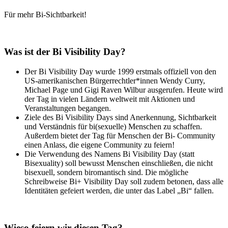
Für mehr Bi-Sichtbarkeit!
Was ist der Bi Visibility Day?
Der Bi Visibility Day wurde
1999
erstmals offiziell von den
US-amerikanischen Bürgerrechtler*innen
Wendy Curry,
Michael Page und Gigi Raven Wilbur
ausgerufen. Heute wird
der Tag in vielen Ländern weltweit mit Aktionen und
Veranstaltungen begangen.
Ziele des Bi Visibility Days sind
Anerkennung, Sichtbarkeit
und Verständnis für bi(sexuelle) Menschen
zu schaffen.
Außerdem bietet der Tag für Menschen der Bi- Community
einen
Anlass, die eigene Community zu feiern!
Die Verwendung des Namens
Bi Visibility Day
(statt
Bisexuality) soll bewusst Menschen einschließen, die nicht
bisexuell, sondern biromantisch sind. Die mögliche
Schreibweise
Bi+ Visibility Day
soll zudem betonen, dass alle
Identitäten gefeiert werden, die unter das Label „Bi“ fallen.
Wieso feiern wir diesen Tag?