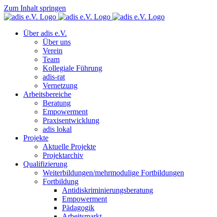
Zum Inhalt springen
Über adis e.V.
Über uns
Verein
Team
Kollegiale Führung
adis-rat
Vernetzung
Arbeitsbereiche
Beratung
Empowerment
Praxisentwicklung
adis lokal
Projekte
Aktuelle Projekte
Projektarchiv
Qualifizierung
Weiterbildungen/mehrmodulige Fortbildungen
Fortbildung
Antidiskriminierungsberatung
Empowerment
Pädagogik
Arbeitsmarkt