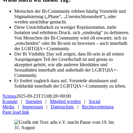
Menschen der Bi-Community erleben häufig
Vorurteile und
Stigmatisierung
(„Phase“, „Unentschlossenheit“), oder
werden
unsichtbar gemacht
.
Diese Unsichtbarkeit zu
weniger Repräsentation, mehr
Isolation und erhöhtem Druck
, sich „eindeutig“ zu definieren.
Von Menschen der Bi-Community wird oft erwartet, sich zu
„entscheiden“ oder ihr Bi-sein zu beweisen – auch innerhalb
der LGBTQIA+-Community.
Der Bi Visibility Day soll zeigen, dass Bi-sein in all seinen
Ausprägungen Teil der Gesellschaft ist und genau so
akzeptiert gehört, wie alle anderen Identitäten und
Sexualitäten innerhalb und außerhalb der LGBTQIA+-
Community.
Er fordert zugleich dazu auf,
Vorurteile abzubauen und
Solidarität innerhalb der LGBTQIA+-Community zu leben
.
Nzinga
2025-09-23T15:08:28+00:00
Kontakt
|
Spenden
|
Mitglied werden
|
Social
Media
|
Impressum
|
Datenschutz
|
Rechtsvertretung
Page load link