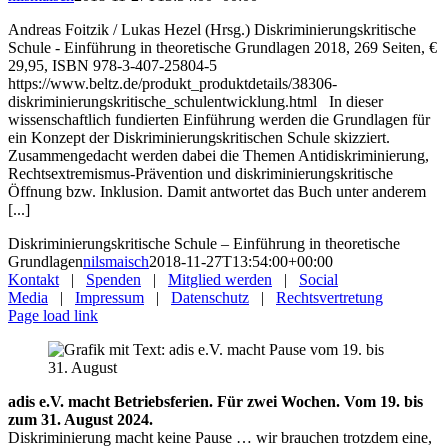
Andreas Foitzik / Lukas Hezel (Hrsg.) Diskriminierungskritische
Schule - Einführung in theoretische Grundlagen 2018, 269 Seiten, €
29,95, ISBN 978-3-407-25804-5
https://www.beltz.de/produkt_produktdetails/38306-
diskriminierungskritische_schulentwicklung.html In dieser
wissenschaftlich fundierten Einführung werden die Grundlagen für
ein Konzept der Diskriminierungskritischen Schule skizziert.
Zusammengedacht werden dabei die Themen Antidiskriminierung,
Rechtsextremismus-Prävention und diskriminierungskritische
Öffnung bzw. Inklusion. Damit antwortet das Buch unter anderem
[...]
Diskriminierungskritische Schule – Einführung in theoretische
Grundlagen
nilsmaisch
2018-11-27T13:54:00+00:00
Kontakt
|
Spenden
|
Mitglied werden
|
Social
Media
|
Impressum
|
Datenschutz
|
Rechtsvertretung
Page load link
adis e.V. macht Betriebsferien. Für zwei Wochen. Vom 19. bis
zum 31. August 2024.
Diskriminierung macht keine Pause … wir brauchen trotzdem eine,