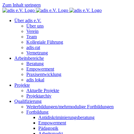
Zum Inhalt springen
Über adis e.V.
Über uns
Verein
Team
Kollegiale Führung
adis-rat
Vernetzung
Arbeitsbereiche
Beratung
Empowerment
Praxisentwicklung
adis lokal
Projekte
Aktuelle Projekte
Projektarchiv
Qualifizierung
Weiterbildungen/mehrmodulige Fortbildungen
Fortbildung
Antidiskriminierungsberatung
Empowerment
Pädagogik
Arbeitsmarkt