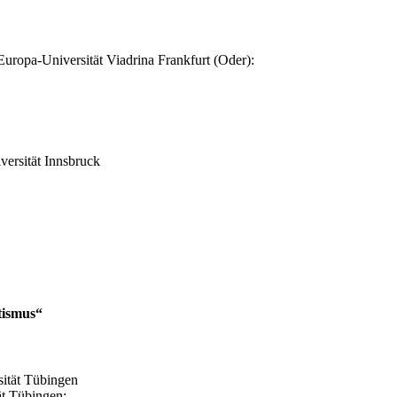
Europa-Universität Viadrina Frankfurt (Oder):
versität Innsbruck
tismus“
sität Tübingen
ät Tübingen: