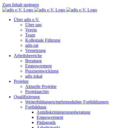
Zum Inhalt springen
Über adis e.V.
Über uns
Verein
Team
Kollegiale Führung
adis-rat
Vernetzung
Arbeitsbereiche
Beratung
Empowerment
Praxisentwicklung
adis lokal
Projekte
Aktuelle Projekte
Projektarchiv
Qualifizierung
Weiterbildungen/mehrmodulige Fortbildungen
Fortbildung
Antidiskriminierungsberatung
Empowerment
Pädagogik
Arbeitsmarkt