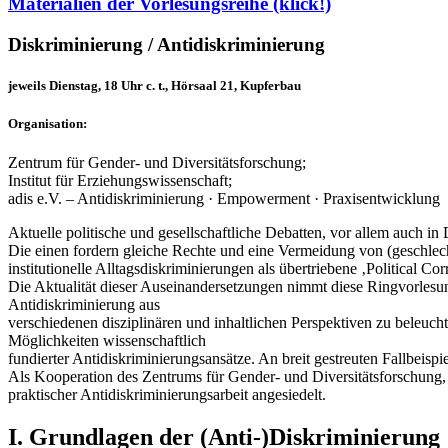
Materialien der Vorlesungsreihe (klick!)
Diskriminierung / Antidiskriminierung
jeweils Dienstag, 18 Uhr c. t., Hörsaal 21, Kupferbau
Organisation:
Zentrum für Gender- und Diversitätsforschung;
Institut für Erziehungswissenschaft;
adis e.V. – Antidiskriminierung · Empowerment · Praxisentwicklung
Aktuelle politische und gesellschaftliche Debatten, vor allem auch in 
Die einen fordern gleiche Rechte und eine Vermeidung von (geschlech
institutionelle Alltagsdiskriminierungen als übertriebene ‚Political C
Die Aktualität dieser Auseinandersetzungen nimmt diese Ringvorlesun
Antidiskriminierung aus
verschiedenen disziplinären und inhaltlichen Perspektiven zu beleuch
Möglichkeiten wissenschaftlich
fundierter Antidiskriminierungsansätze. An breit gestreuten Fallbei
Als Kooperation des Zentrums für Gender- und Diversitätsforschung, de
praktischer Antidiskriminierungsarbeit angesiedelt.
I. Grundlagen der (Anti-)Diskriminierung