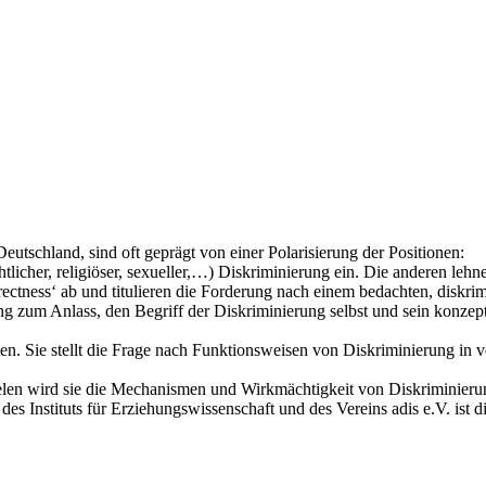
Deutschland, sind oft geprägt von einer Polarisierung der Positionen:
tlicher, religiöser, sexueller,…) Diskriminierung ein. Die anderen leh
orrectness‘ ab und titulieren die Forderung nach einem bedachten, diskr
g zum Anlass, den Begriff der Diskriminierung selbst und sein konzep
ten. Sie stellt die Frage nach Funktionsweisen von Diskriminierung in 
spielen wird sie die Mechanismen und Wirkmächtigkeit von Diskriminier
s Instituts für Erziehungswissenschaft und des Vereins adis e.V. ist d